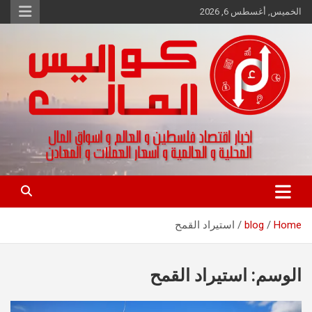
Ski
الخميس, أغسطس 6, 2026
t
conten
اخبار اقتصاد فلسطين و العالم و تقارير اسواق المال و العملات
كواليس المال
Home
blog
استيراد القمح
الوسم:
استيراد القمح