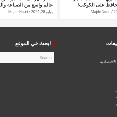
حافظ على الكوكب!
عالم واسع من الصناعة والر
Majde Nouri
يوليو 28, 2024
Majde Nouri
يفات
ابحث في الموقع
S
e
الاقتصادية
a
r
c
h
ن
ر