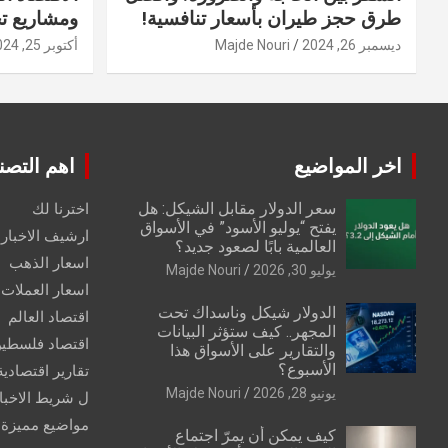
طرق حجز طيران بأسعار تنافسية!
ومشاريع ت
ديسمبر 26, 2024
Majde Nouri
أكتوبر 25, 2024
اخر المواضيع
اهم التصن
سعر الدولار مقابل الشيكل: هل
اخترنا لك
يفتح “يوليو الأسود” في الأسواق
ارشيف الاخبار 
العالمية بابًا لصعود جديد؟
اسعار الذهب
يوليو 30, 2026
Majde Nouri
اسعار العملات
الدولار شيكل وناسداك تحت
اقتصاد العالم
المجهر.. كيف ستؤثر البيانات
اقتصاد فلسطي
والتقارير على الأسواق هذا
الأسبوع؟
تقارير اقتصادية
يونيو 28, 2026
Majde Nouri
ل شريط الاخبا
مواضيع مميزة
كيف يمكن أن يمرّ اجتماع