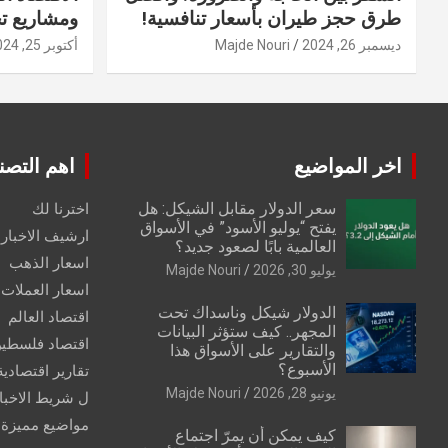
طرق حجز طيران بأسعار تنافسية!
ومشاريع ت
ديسمبر 26, 2024
Majde Nouri
أكتوبر 25, 2024
اخر المواضيع
اهم التصن
سعر الدولار مقابل الشيكل: هل
اخترنا لك
يفتح “يوليو الأسود” في الأسواق
ارشيف الاخبار 
العالمية بابًا لصعود جديد؟
اسعار الذهب
يوليو 30, 2026
Majde Nouri
اسعار العملات
الدولار شيكل وناسداك تحت
اقتصاد العالم
المجهر.. كيف ستؤثر البيانات
اقتصاد فلسطي
والتقارير على الأسواق هذا
الأسبوع؟
تقارير اقتصادية
يونيو 28, 2026
Majde Nouri
ل شريط الاخبا
مواضيع مميزة
كيف يمكن أن يمرّ اجتماع