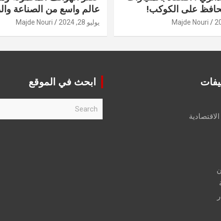
حافظ على الكوكب!
عالم واسع من الصناعة والر
Majde Nouri
يوليو 28, 2024
Majde Nouri
يفات
ابحث في الموقع
S
e
الاقتصادية
a
r
c
h
ن
ر