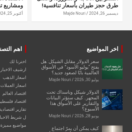
طرق حجز طيران بأسعار تنافسية!
ومشاريع ت
ديسمبر 26, 2024
Majde Nouri
أكتوبر 25, 2024
اخر المواضيع
اهم التصن
سعر الدولار مقابل الشيكل: هل
اخترنا لك
يفتح “يوليو الأسود” في الأسواق
ارشيف الاخبار 
العالمية بابًا لصعود جديد؟
اسعار الذهب
يوليو 30, 2026
Majde Nouri
اسعار العملات
الدولار شيكل وناسداك تحت
اقتصاد العالم
المجهر.. كيف ستؤثر البيانات
اقتصاد فلسطي
والتقارير على الأسواق هذا
الأسبوع؟
تقارير اقتصادية
يونيو 28, 2026
Majde Nouri
ل شريط الاخبا
مواضيع مميزة
كيف يمكن أن يمرّ اجتماع