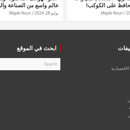
حافظ على الكوكب!
عالم واسع من الصناعة والر
Majde Nouri
يوليو 28, 2024
Majde Nouri
يفات
ابحث في الموقع
S
e
الاقتصادية
a
r
c
h
ن
ر