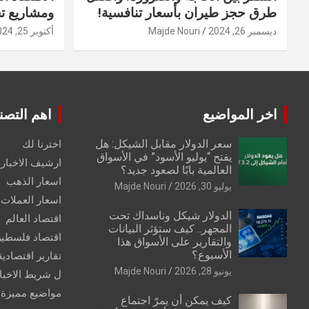
طرق حجز طيران بأسعار تنافسية!
ومشاريع ت
ديسمبر 26, 2024
Majde Nouri
أكتوبر 25, 2024
اخر المواضيع
اهم التصن
سعر الدولار مقابل الشيكل: هل
اخترنا لك
يفتح “يوليو الأسود” في الأسواق
ارشيف الاخبار 
العالمية بابًا لصعود جديد؟
اسعار الذهب
يوليو 30, 2026
Majde Nouri
اسعار العملات
الدولار شيكل وناسداك تحت
اقتصاد العالم
المجهر.. كيف ستؤثر البيانات
اقتصاد فلسطي
والتقارير على الأسواق هذا
الأسبوع؟
تقارير اقتصادية
يونيو 28, 2026
Majde Nouri
ل شريط الاخبا
مواضيع مميزة
كيف يمكن أن يمرّ اجتماع