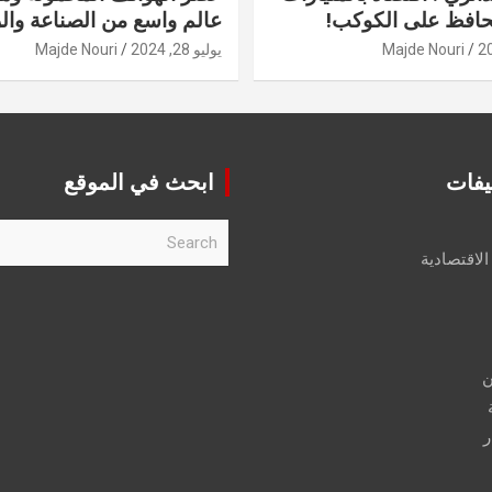
حافظ على الكوكب!
عالم واسع من الصناعة والر
Majde Nouri
يوليو 28, 2024
Majde Nouri
يفات
ابحث في الموقع
S
e
الاقتصادية
a
r
c
h
ن
ر