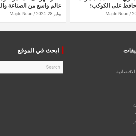
حافظ على الكوكب!
عالم واسع من الصناعة والر
Majde Nouri
يوليو 28, 2024
Majde Nouri
يفات
ابحث في الموقع
S
e
الاقتصادية
a
r
c
h
ن
ر