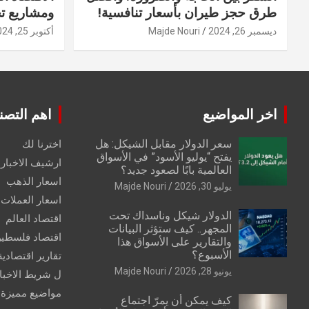
طرق حجز طيران بأسعار تنافسية!
ومشاريع ت
ديسمبر 26, 2024
Majde Nouri
أكتوبر 25, 2024
اخر المواضيع
اهم التصن
سعر الدولار مقابل الشيكل: هل
اخترنا لك
يفتح “يوليو الأسود” في الأسواق
ارشيف الاخبار 
العالمية بابًا لصعود جديد؟
اسعار الذهب
يوليو 30, 2026
Majde Nouri
اسعار العملات
الدولار شيكل وناسداك تحت
اقتصاد العالم
المجهر.. كيف ستؤثر البيانات
اقتصاد فلسطي
والتقارير على الأسواق هذا
الأسبوع؟
تقارير اقتصادية
يونيو 28, 2026
Majde Nouri
ل شريط الاخبا
مواضيع مميزة
كيف يمكن أن يمرّ اجتماع