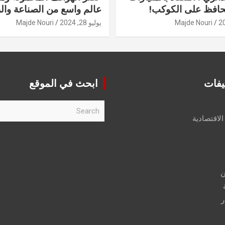
حافظ على الكوكب!
عالم واسع من الصناعة والر
Majde Nouri
يوليو 28, 2024
Majde Nouri
يفات
ابحث في الموقع
S
e
الاقتصادية
a
r
c
h
ن
ر