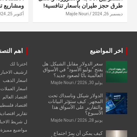
طرق حجز طيران بأسعار تنافسية!
ومشاريع ت
ديسمبر 26, 2024
Majde Nouri
أكتوبر 25, 2024
اخر المواضيع
اهم التصن
سعر الدولار مقابل الشيكل: هل
اخترنا لك
يفتح “يوليو الأسود” في الأسواق
ارشيف الاخبار 
العالمية بابًا لصعود جديد؟
اسعار الذهب
يوليو 30, 2026
Majde Nouri
اسعار العملات
الدولار شيكل وناسداك تحت
اقتصاد العالم
المجهر.. كيف ستؤثر البيانات
اقتصاد فلسطي
والتقارير على الأسواق هذا
الأسبوع؟
تقارير اقتصادية
يونيو 28, 2026
Majde Nouri
ل شريط الاخبا
مواضيع مميزة
كيف يمكن أن يمرّ اجتماع