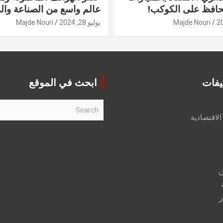
حافظ على الكوكب!
عالم واسع من الصناعة والر
Majde Nouri
يوليو 28, 2024
Majde Nouri
يفات
ابحث في الموقع
S
e
الاقتصادية
a
r
c
h
ن
ر