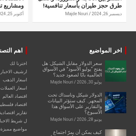
طرق حجز طيران بأسعار تنافسية!
ومشاريع ت
ديسمبر 26, 2024
Majde Nouri
أكتوبر 25, 2024
اخر المواضيع
اهم التصن
سعر الدولار مقابل الشيكل: هل
اخترنا لك
يفتح “يوليو الأسود” في الأسواق
ارشيف الاخبار 
العالمية بابًا لصعود جديد؟
اسعار الذهب
يوليو 30, 2026
Majde Nouri
اسعار العملات
الدولار شيكل وناسداك تحت
اقتصاد العالم
المجهر.. كيف ستؤثر البيانات
اقتصاد فلسطي
والتقارير على الأسواق هذا
الأسبوع؟
تقارير اقتصادية
يونيو 28, 2026
Majde Nouri
ل شريط الاخبا
مواضيع مميزة
كيف يمكن أن يمرّ اجتماع