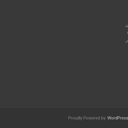
r
c
h
ن
ر
Proudly Powered by:
WordPres