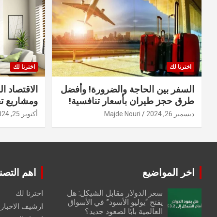
اخترنا لك
اخترنا لك
السفر بين الحاجة والضرورة! وأفضل
الاقتصاد ال
طرق حجز طيران بأسعار تنافسية!
ومشاريع ت
ديسمبر 26, 2024
Majde Nouri
أكتوبر 25, 2024
اخر المواضيع
اهم التصن
سعر الدولار مقابل الشيكل: هل
اخترنا لك
يفتح “يوليو الأسود” في الأسواق
ارشيف الاخبار 
العالمية بابًا لصعود جديد؟