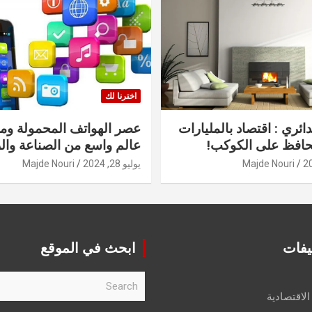
اخترنا لك
دائري : اقتصاد بالمليارات
عصر الهواتف المحمولة ومنت
حافظ على الكوكب!
عالم واسع من الصناعة والر
Majde Nouri
يوليو 28, 2024
Majde Nouri
يفات
ابحث في الموقع
S
e
الاقتصادية
a