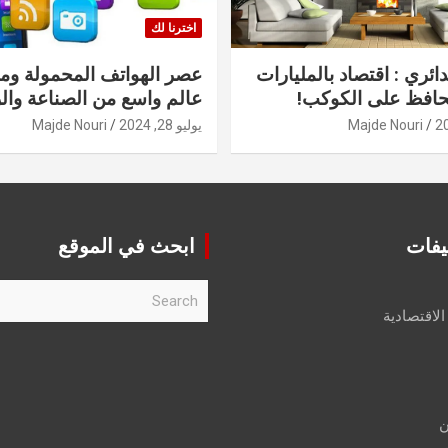
اخترنا لك
دائري : اقتصاد بالمليارات
عصر الهواتف المحمولة ومنت
حافظ على الكوكب!
عالم واسع من الصناعة والر
Majde Nouri
يوليو 28, 2024
Majde Nouri
يفات
ابحث في الموقع
S
e
الاقتصادية
a
r
c
h
ن