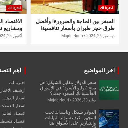
اخترنا لك
اخترنا لك
السفر بين الحاجة والضرورة! وأفضل
الاقتصاد ال
طرق حجز طيران بأسعار تنافسية!
ومشاريع ت
ديسمبر 26, 2024
Majde Nouri
أكتوبر 25, 2024
اخر المواضيع
اهم التصن
سعر الدولار مقابل الشيكل: هل
اخترنا لك
يفتح “يوليو الأسود” في الأسواق
ارشيف الاخبار 
العالمية بابًا لصعود جديد؟
اسعار الذهب
يوليو 30, 2026
Majde Nouri
اسعار العملات
الدولار شيكل وناسداك تحت
اقتصاد العالم
المجهر.. كيف ستؤثر البيانات
اقتصاد فلسطي
والتقارير على الأسواق هذا