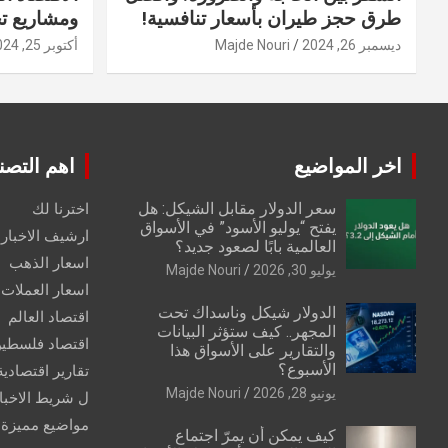
طرق حجز طيران بأسعار تنافسية!
ومشاريع ت
ديسمبر 26, 2024
Majde Nouri
أكتوبر 25, 2024
اخر المواضيع
اهم التصن
سعر الدولار مقابل الشيكل: هل
اخترنا لك
يفتح “يوليو الأسود” في الأسواق
ارشيف الاخبار 
العالمية بابًا لصعود جديد؟
اسعار الذهب
يوليو 30, 2026
Majde Nouri
اسعار العملات
الدولار شيكل وناسداك تحت
اقتصاد العالم
المجهر.. كيف ستؤثر البيانات
اقتصاد فلسطي
والتقارير على الأسواق هذا
الأسبوع؟
تقارير اقتصادية
يونيو 28, 2026
Majde Nouri
ل شريط الاخبا
مواضيع مميزة
كيف يمكن أن يمرّ اجتماع