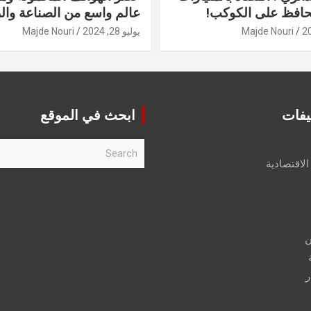
حافظ على الكوكب!
عالم واسع من الصناعة والر
Majde Nouri
يوليو 28, 2024
Majde Nouri
يفات
ابحث في الموقع
S
e
الاقتصادية
a
r
c
h
ن
ر