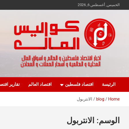
Ski
الخميس, أغسطس 6, 2026
t
conten
اخبار اقتصاد فلسطين و العالم و تقارير اسواق المال و العملات
كواليس المال
الرئيسة
اقتصاد فلسطين
اقتصاد العالم
تقارير اقتص
Home
blog
الانتربول
الوسم:
الانتربول