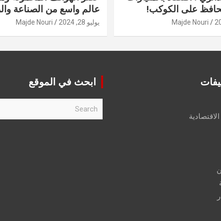
حافظ على الكوكب!
عالم واسع من الصناعة والر
Majde Nouri
يوليو 28, 2024
Majde Nouri
يفات
ابحث في الموقع
S
e
الاقتصادية
a
r
c
h
ن
ر