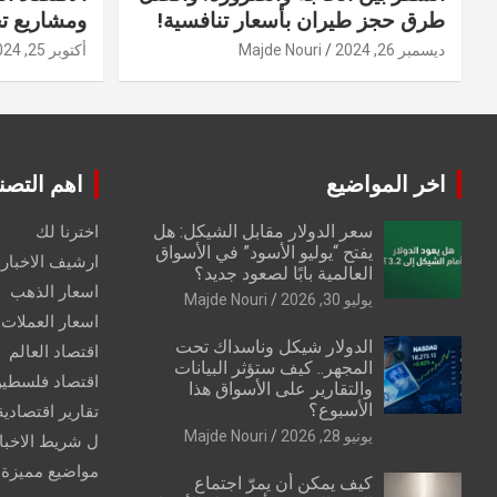
طرق حجز طيران بأسعار تنافسية!
ومشاريع ت
ديسمبر 26, 2024
Majde Nouri
أكتوبر 25, 2024
اخر المواضيع
اهم التصن
سعر الدولار مقابل الشيكل: هل
اخترنا لك
يفتح “يوليو الأسود” في الأسواق
ارشيف الاخبار 
العالمية بابًا لصعود جديد؟
اسعار الذهب
يوليو 30, 2026
Majde Nouri
اسعار العملات
الدولار شيكل وناسداك تحت
اقتصاد العالم
المجهر.. كيف ستؤثر البيانات
اقتصاد فلسطي
والتقارير على الأسواق هذا
الأسبوع؟
تقارير اقتصادية
يونيو 28, 2026
Majde Nouri
ل شريط الاخبا
مواضيع مميزة
كيف يمكن أن يمرّ اجتماع