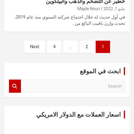
خطير عن التضخم والذهب والبيتكوين
مايو 1, 2022
Majde Nouri
في أول حديث له خلال اجتماع شركته السنوي منذ عام 2019،
تحدث وارن بافيت البالغ من…
تعدد
Next
4
…
2
1
صفحات
المقالات
ابحث في الموقع
S
e
a
r
c
اسعار العملات مع الدولار الامريكي
h