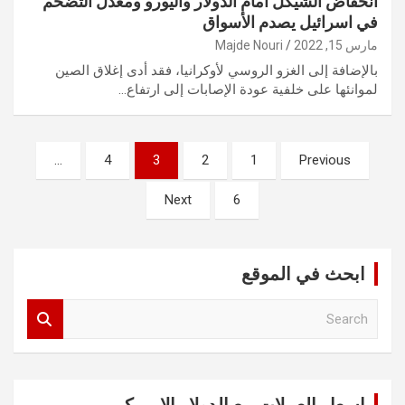
انخفاض الشيكل أمام الدولار واليورو ومعدل التضخم
في اسرائيل يصدم الأسواق
مارس 15, 2022
Majde Nouri
بالإضافة إلى الغزو الروسي لأوكرانيا، فقد أدى إغلاق الصين
لموانئها على خلفية عودة الإصابات إلى ارتفاع…
تعدد
…
4
3
2
1
Previous
صفحات
Next
6
المقالات
ابحث في الموقع
S
e
a
r
c
اسعار العملات مع الدولار الامريكي
h