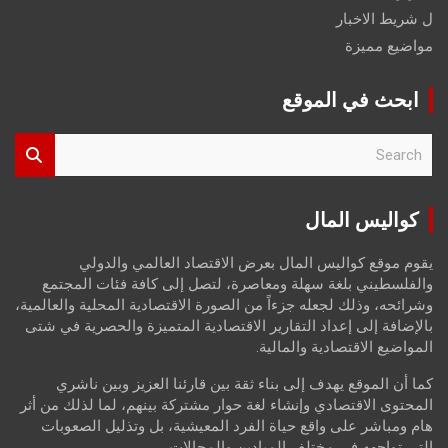
ل شريط الاخبار
مواضيع مميزة
ابحث في الموقع
S
e
a
r
كواليس المال
c
h
يقوم موقع كواليس المال بعرض الاقتصاد العالمي والدولي
والفلسطيني بلغة سهلة ومعاصرة، لتصل إلى كافة فئات المجتمع
وشرائحه، وذلك لجعله جزءاً من الصورة الاقتصادية المحلية والعالمية،
بالإضافة إلى إعداد التقارير الاقتصادية المتميزة والحصرية في شتى
المواضيع الاقتصادية والمالية.
كما أن الموقع يهدف إلى بناء ثقة بين قارئنا العزيز وبين ناشري
المحتوى الاقتصادي وإنشاء لغة حوار مشتركة بينهم، لما لذلك من أثر
هام ومباشر على واقع حياة الفرد المعيشية، بل وتذليل الصعوبات
التي تواجهه في مختلف الميادين والمجالات.