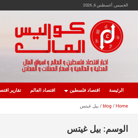
Ski
الخميس, أغسطس 6, 2026
t
conten
اخبار اقتصاد فلسطين و العالم و تقارير اسواق المال و العملات
كواليس المال
الرئيسة
اقتصاد فلسطين
اقتصاد العالم
تقارير اقتص
Home
blog
بيل غيتس
الوسم:
بيل غيتس