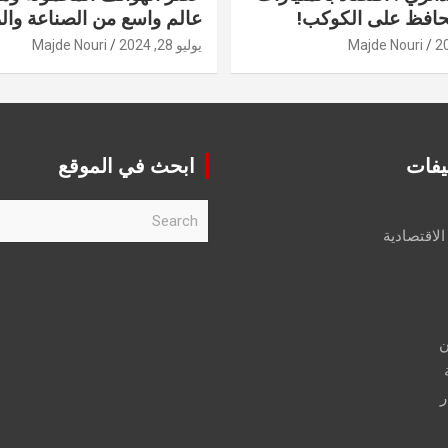
حافظ على الكوكب!
عالم واسع من الصناعة والر
Majde Nouri
يوليو 28, 2024
Majde Nouri
يفات
ابحث في الموقع
S
e
الاقتصادية
a
r
c
h
ن
ر