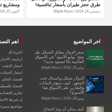
طرق حجز طيران بأسعار تنافسية!
ومشاريع ت
ديسمبر 26, 2024
Majde Nouri
أكتوبر 25, 2024
اخر المواضيع
اهم التصن
سعر الدولار مقابل الشيكل: هل
اخترنا لك
يفتح “يوليو الأسود” في الأسواق
ارشيف الاخبار 
العالمية بابًا لصعود جديد؟
اسعار الذهب
يوليو 30, 2026
Majde Nouri
اسعار العملات
الدولار شيكل وناسداك تحت
اقتصاد العالم
المجهر.. كيف ستؤثر البيانات
اقتصاد فلسطي
والتقارير على الأسواق هذا
الأسبوع؟
تقارير اقتصادية
يونيو 28, 2026
Majde Nouri
ل شريط الاخبا
مواضيع مميزة
كيف يمكن أن يمرّ اجتماع