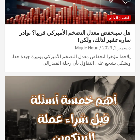
اقتصاد العالم
هل سينخفض معدل التضخم الأميركي قريبا؟ بوادر
سارة تشير لذلك، ولكن!
ديسمبر 2, 2023
Majde Nouri
يلاحظ مؤخرا انخفاض معدل التضخم الأميركي بوتيرة جيدة جدا،
وبشكل يشجع على التفاؤل بأن رحلة الفيدرالي…