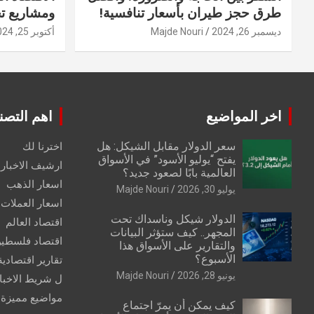
طرق حجز طيران بأسعار تنافسية!
ومشاريع ت
ديسمبر 26, 2024
Majde Nouri
أكتوبر 25, 2024
اخر المواضيع
اهم التصن
سعر الدولار مقابل الشيكل: هل
اخترنا لك
يفتح “يوليو الأسود” في الأسواق
ارشيف الاخبار 
العالمية بابًا لصعود جديد؟
اسعار الذهب
يوليو 30, 2026
Majde Nouri
اسعار العملات
الدولار شيكل وناسداك تحت
اقتصاد العالم
المجهر.. كيف ستؤثر البيانات
اقتصاد فلسطي
والتقارير على الأسواق هذا
الأسبوع؟
تقارير اقتصادية
يونيو 28, 2026
Majde Nouri
ل شريط الاخبا
مواضيع مميزة
كيف يمكن أن يمرّ اجتماع