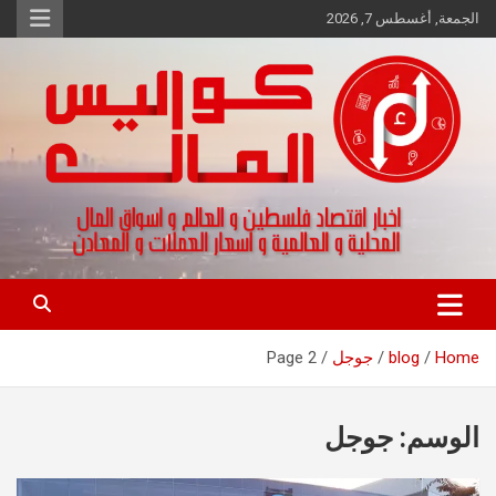
Ski
الجمعة, أغسطس 7, 2026
t
conten
اخبار اقتصاد فلسطين و العالم و تقارير اسواق المال و العملات
كواليس المال
Home
blog
جوجل
Page 2
الوسم:
جوجل