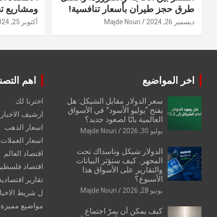
طرق حجز طيران بأسعار تنافسية!
ومشاريع ت
ديسمبر 26, 2024
Majde Nouri
أكتوبر 25, 2024
اخر المواضيع
اهم التصن
سعر الدولار مقابل الشيكل: هل
اخترنا لك
يفتح “يوليو الأسود” في الأسواق
ارشيف الاخبار 
العالمية بابًا لصعود جديد؟
اسعار الذهب
يوليو 30, 2026
Majde Nouri
اسعار العملات
الدولار شيكل وناسداك تحت
اقتصاد العالم
المجهر.. كيف ستؤثر البيانات
اقتصاد فلسطي
والتقارير على الأسواق هذا
الأسبوع؟
تقارير اقتصادية
يونيو 28, 2026
Majde Nouri
ل شريط الاخبا
مواضيع مميزة
كيف يمكن أن يمرّ اجتماع