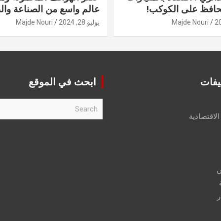
حافظ على الكوكب!
عالم واسع من الصناعة والر
Majde Nouri
يوليو 28, 2024
Majde Nouri
يفات
ابحث في الموقع
S
e
الاقتصادية
a
r
c
h
ن
ر