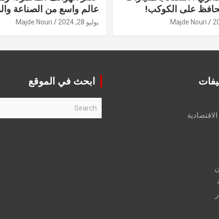
حافظ على الكوكب!
عالم واسع من الصناعة والر
Majde Nouri
يوليو 28, 2024
Majde Nouri
يفات
ابحث في الموقع
S
e
الاقتصادية
a
r
c
h
ن
ر