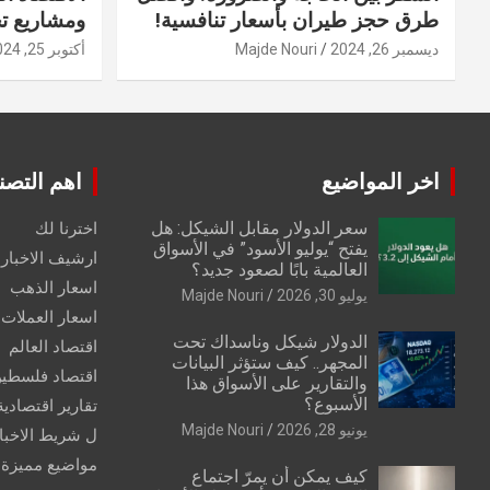
طرق حجز طيران بأسعار تنافسية!
ومشاريع ت
ديسمبر 26, 2024
Majde Nouri
أكتوبر 25, 2024
اخر المواضيع
اهم التصن
سعر الدولار مقابل الشيكل: هل
اخترنا لك
يفتح “يوليو الأسود” في الأسواق
ارشيف الاخبار 
العالمية بابًا لصعود جديد؟
اسعار الذهب
يوليو 30, 2026
Majde Nouri
اسعار العملات
الدولار شيكل وناسداك تحت
اقتصاد العالم
المجهر.. كيف ستؤثر البيانات
اقتصاد فلسطي
والتقارير على الأسواق هذا
الأسبوع؟
تقارير اقتصادية
يونيو 28, 2026
Majde Nouri
ل شريط الاخبا
مواضيع مميزة
كيف يمكن أن يمرّ اجتماع