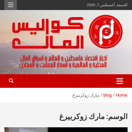
Ski
الجمعة, أغسطس 7, 2026
t
conten
اخبار اقتصاد فلسطين و العالم و تقارير اسواق المال و العملات
كواليس المال
Home
blog
مارك زوكربيرغ
الوسم:
مارك زوكربيرغ