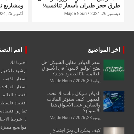
طرق حجز طيران بأسعار تنافسية!
ومشاريع ت
ديسمبر 26, 2024
Majde Nouri
أكتوبر 25, 2024
اخر المواضيع
اهم التصن
سعر الدولار مقابل الشيكل: هل
اخترنا لك
يفتح “يوليو الأسود” في الأسواق
ارشيف الاخبار 
العالمية بابًا لصعود جديد؟
اسعار الذهب
يوليو 30, 2026
Majde Nouri
اسعار العملات
الدولار شيكل وناسداك تحت
اقتصاد العالم
المجهر.. كيف ستؤثر البيانات
اقتصاد فلسطي
والتقارير على الأسواق هذا
الأسبوع؟
تقارير اقتصادية
يونيو 28, 2026
Majde Nouri
ل شريط الاخبا
مواضيع مميزة
كيف يمكن أن يمرّ اجتماع