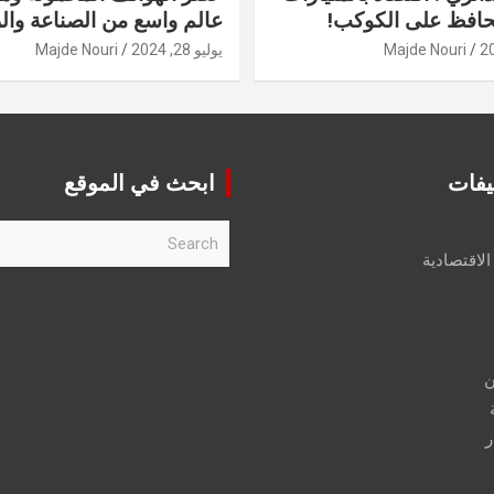
حافظ على الكوكب!
عالم واسع من الصناعة والر
Majde Nouri
يوليو 28, 2024
Majde Nouri
يفات
ابحث في الموقع
S
e
الاقتصادية
a
r
c
h
ن
ر