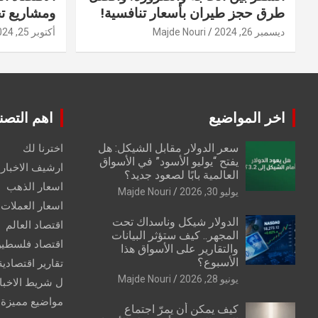
طرق حجز طيران بأسعار تنافسية!
ومشاريع ت
ديسمبر 26, 2024
Majde Nouri
أكتوبر 25, 2024
اخر المواضيع
اهم التصن
سعر الدولار مقابل الشيكل: هل
اخترنا لك
يفتح “يوليو الأسود” في الأسواق
ارشيف الاخبار 
العالمية بابًا لصعود جديد؟
اسعار الذهب
يوليو 30, 2026
Majde Nouri
اسعار العملات
الدولار شيكل وناسداك تحت
اقتصاد العالم
المجهر.. كيف ستؤثر البيانات
اقتصاد فلسطي
والتقارير على الأسواق هذا
الأسبوع؟
تقارير اقتصادية
يونيو 28, 2026
Majde Nouri
ل شريط الاخبا
مواضيع مميزة
كيف يمكن أن يمرّ اجتماع