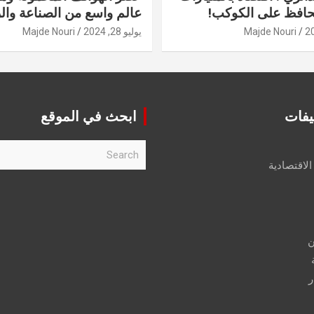
حافظ على الكوكب!
عالم واسع من الصناعة والر
Majde Nouri
يوليو 28, 2024
Majde Nouri
يفات
ابحث في الموقع
S
e
الاقتصادية
a
r
c
h
ن
ر