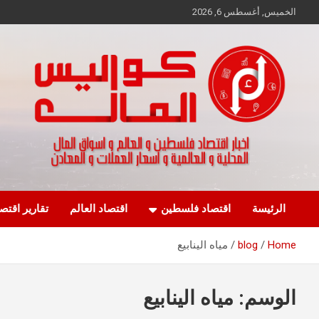
Ski
الخميس, أغسطس 6, 2026
t
conten
اخبار اقتصاد فلسطين و العالم و تقارير اسواق المال و العملات
كواليس المال
الرئيسة
اقتصاد فلسطين
اقتصاد العالم
تقارير اقتص
Home
blog
مياه الينابيع
الوسم:
مياه الينابيع