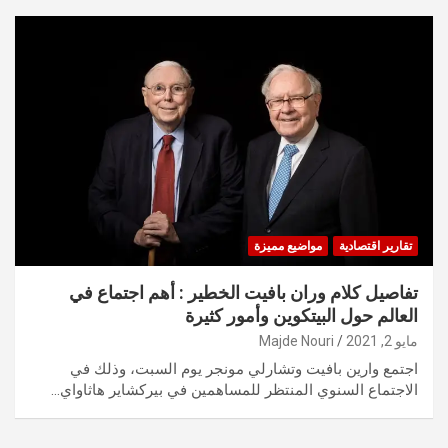
تقارير اقتصادية
مواضيع مميزة
تفاصيل كلام وران بافيت الخطير : أهم اجتماع في
العالم حول البيتكوين وأمور كثيرة
مايو 2, 2021
Majde Nouri
اجتمع وارين بافيت وتشارلي مونجر يوم السبت، وذلك في
الاجتماع السنوي المنتظر للمساهمين في بيركشاير هاثاواي…