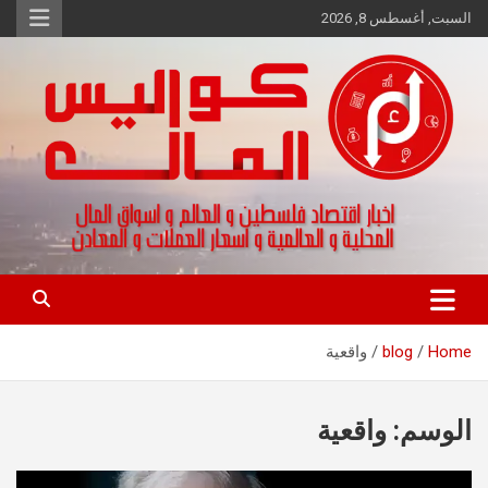
Ski
السبت, أغسطس 8, 2026
t
conten
اخبار اقتصاد فلسطين و العالم و تقارير اسواق المال و العملات
كواليس المال
Home
blog
واقعية
الوسم:
واقعية