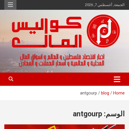
Ski
الجمعة, أغسطس 7, 2026
t
conten
اخبار اقتصاد فلسطين و العالم و تقارير اسواق المال و العملات
كواليس المال
antgourp
blog
Home
الوسم:
antgourp