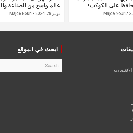
حافظ على الكوكب!
عالم واسع من الصناعة والر
Majde Nouri
يوليو 28, 2024
Majde Nouri
يفات
ابحث في الموقع
S
e
الاقتصادية
a
r
c
h
ن
ر