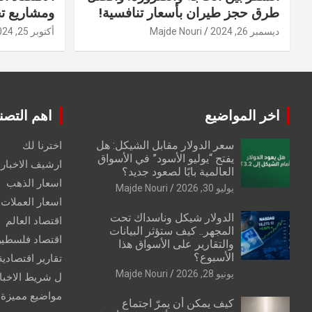
طرق حجز طيران بأسعار تنافسية!
ومشاريع ت
ديسمبر 26, 2024
Majde Nouri
أكتوبر 25, 2024
اخر المواضيع
اهم التصن
سعر الدولار مقابل الشيكل: هل
اخترنا لك
يفتح “يوليو الأسود” في الأسواق
ارشيف الاخبار 
العالمية بابًا لصعود جديد؟
اسعار الذهب
يوليو 30, 2026
Majde Nouri
اسعار العملات
الدولار شيكل وناسداك تحت
اقتصاد العالم
المجهر.. كيف ستؤثر البيانات
اقتصاد فلسطي
والتقارير على الأسواق هذا
الأسبوع؟
تقارير اقتصادية
يونيو 28, 2026
Majde Nouri
ل شريط الاخبا
مواضيع مميزة
كيف يمكن أن يمرّ اجتماع