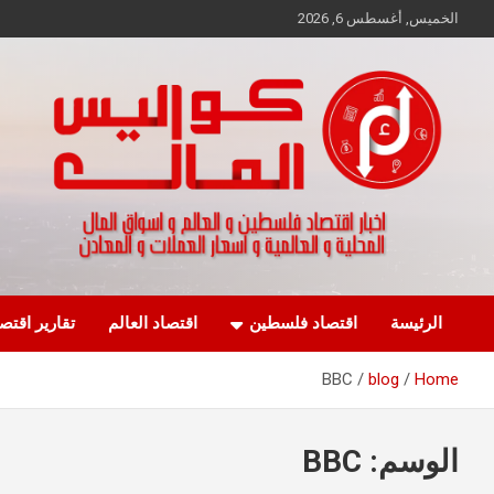
Ski
الخميس, أغسطس 6, 2026
t
conten
اخبار اقتصاد فلسطين و العالم و تقارير اسواق المال و العملات
كواليس المال
الرئيسة
اقتصاد فلسطين
اقتصاد العالم
تقارير اقتص
BBC
blog
Home
الوسم:
BBC