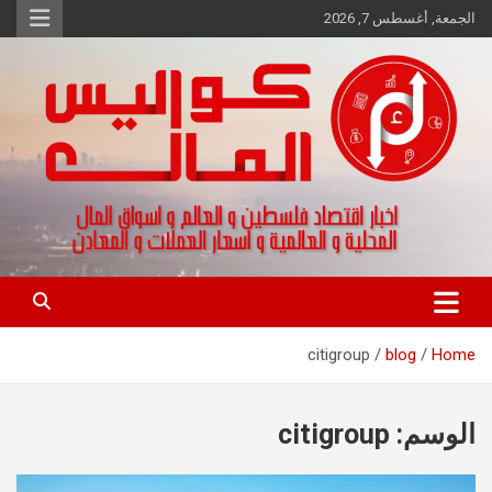
Ski
الجمعة, أغسطس 7, 2026
t
conten
اخبار اقتصاد فلسطين و العالم و تقارير اسواق المال و العملات
كواليس المال
citigroup
blog
Home
الوسم:
citigroup