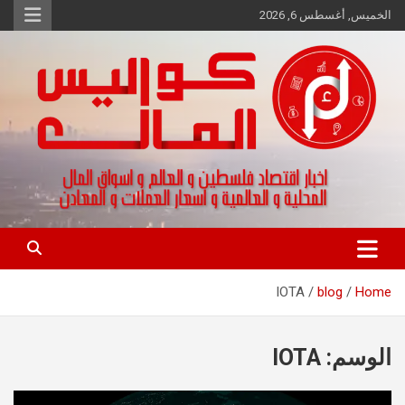
Ski
الخميس, أغسطس 6, 2026
t
conten
اخبار اقتصاد فلسطين و العالم و تقارير اسواق المال و العملات
كواليس المال
IOTA
blog
Home
الوسم:
IOTA