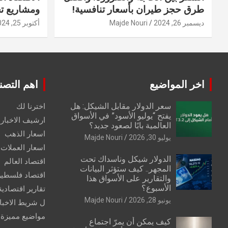
طرق حجز طيران بأسعار تنافسية!
ومشاريع ت
ديسمبر 26, 2024
Majde Nouri
أكتوبر 25, 2024
اخر المواضيع
اهم التصن
سعر الدولار مقابل الشيكل: هل
اخترنا لك
يفتح “يوليو الأسود” في الأسواق
ارشيف الاخبار 
العالمية بابًا لصعود جديد؟
اسعار الذهب
يوليو 30, 2026
Majde Nouri
اسعار العملات
الدولار شيكل وناسداك تحت
اقتصاد العالم
المجهر.. كيف ستؤثر البيانات
اقتصاد فلسطي
والتقارير على الأسواق هذا
الأسبوع؟
تقارير اقتصادية
يونيو 28, 2026
Majde Nouri
ل شريط الاخبا
مواضيع مميزة
كيف يمكن أن يمرّ اجتماع