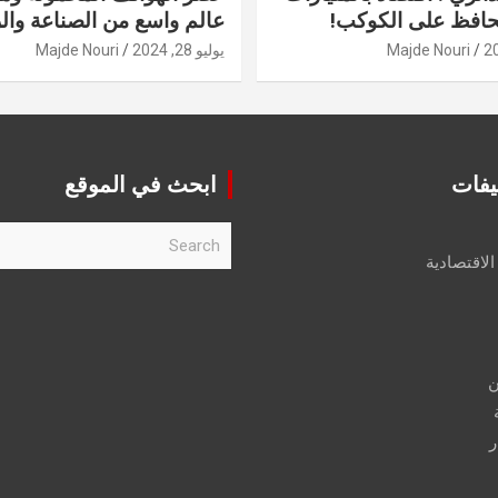
حافظ على الكوكب!
عالم واسع من الصناعة والر
Majde Nouri
يوليو 28, 2024
Majde Nouri
يفات
ابحث في الموقع
S
e
الاقتصادية
a
r
c
h
ن
ر