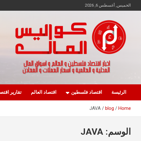
Ski
الخميس, أغسطس 6, 2026
t
conten
اخبار اقتصاد فلسطين و العالم و تقارير اسواق المال و العملات
كواليس المال
الرئيسة
اقتصاد فلسطين
اقتصاد العالم
تقارير اقتص
JAVA
blog
Home
الوسم:
JAVA