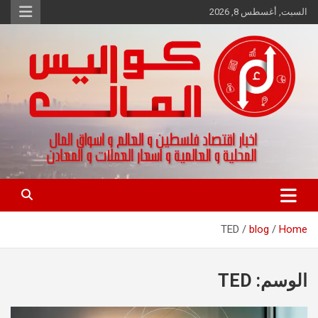
Ski
السبت, أغسطس 8, 2026
t
conten
اخبار اقتصاد فلسطين و العالم و تقارير اسواق المال و العملات
كواليس المال
TED
blog
Home
الوسم:
TED