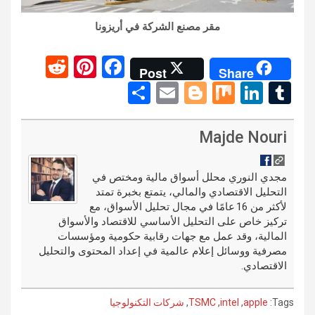
مقر مصنع الشركة في أريزونا
R
Pi
F
Post
Share
e
nt
a
S
E
Bl
M
Li
T
d
er
ce
h
m
o
ix
n
u
di
es
b
ar
ail
g
ke
m
Majde Nouri
t
t
o
e
g
dI
bl
o
er
n
r
مجدي النوري محلل أسواق مالية ومختص في
التحليل الاقتصادي والمالي، يتمتع بخبرة تمتد
k
لأكثر من 16 عامًا في مجال تحليل الأسواق، مع
تركيز خاص على التحليل الأساسي للاقتصاد والأسواق
المالية، وقد عمل مع جهات رقابية حكومية ومؤسسات
مصرفية ووسائل إعلام عالمية في إعداد المحتوى والتحليل
الاقتصادي.
Tags:
apple
,
intel
,
TSMC
,
شركات التكنولوجيا