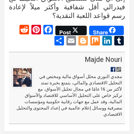
فيدرالي أقل شفافية وأكثر ميلاً لإعادة
رسم قواعد اللعبة النقدية؟
R
Pi
F
Post
Share
e
nt
a
S
E
Bl
M
Li
T
d
er
ce
h
m
o
ix
n
u
di
es
b
ar
ail
g
ke
m
Majde Nouri
t
t
o
e
g
dI
bl
o
er
n
r
مجدي النوري محلل أسواق مالية ومختص في
التحليل الاقتصادي والمالي، يتمتع بخبرة تمتد
k
لأكثر من 16 عامًا في مجال تحليل الأسواق، مع
تركيز خاص على التحليل الأساسي للاقتصاد والأسواق
المالية، وقد عمل مع جهات رقابية حكومية ومؤسسات
مصرفية ووسائل إعلام عالمية في إعداد المحتوى والتحليل
الاقتصادي.